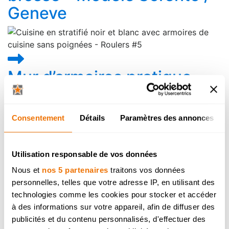
Geneve
Mur d’armoires pratique
avec grand îlot
Consentement
Détails
Paramètres des annonces
Cuisine blanche au style
Utilisation responsable de vos données
moderne classique
Nous et
nos 5 partenaires
traitons vos données
personnelles, telles que votre adresse IP, en utilisant des
technologies comme les cookies pour stocker et accéder
à des informations sur votre appareil, afin de diffuser des
Design astucieux aux
publicités et du contenu personnalisés, d'effectuer des