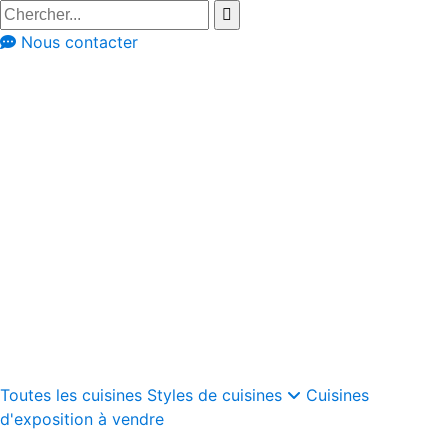
Nous contacter
Styles de cuisines
Cuisines au style Japandi
Cuisines au style moderne classique
Cuisines rustiques
Cuisines modernes
Cuisines modernes rustiques
Cuisines rétro
Cuisines industrielles
Cuisines scandinaves
Cuisines au style bohème
Cuisines Ibiza
Toutes les cuisines
Styles de cuisines
Cuisines
d'exposition à vendre