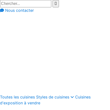
Nous contacter
Styles de cuisines
Cuisines au style Japandi
Cuisines au style moderne classique
Cuisines rustiques
Cuisines modernes
Cuisines modernes rustiques
Cuisines rétro
Cuisines industrielles
Cuisines scandinaves
Cuisines au style bohème
Cuisines Ibiza
Toutes les cuisines
Styles de cuisines
Cuisines
d'exposition à vendre