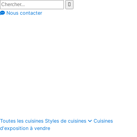
Nous contacter
Styles de cuisines
Cuisines au style Japandi
Cuisines au style moderne classique
Cuisines rustiques
Cuisines modernes
Cuisines modernes rustiques
Cuisines rétro
Cuisines industrielles
Cuisines scandinaves
Cuisines au style bohème
Cuisines Ibiza
Toutes les cuisines
Styles de cuisines
Cuisines
d'exposition à vendre