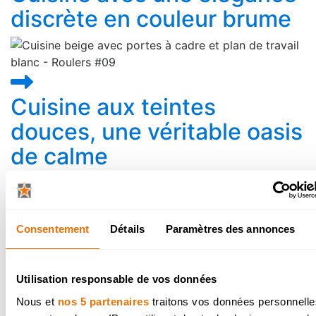
discrète en couleur brume
Cuisine aux teintes
douces, une véritable oasis
de calme
Consentement
Détails
Paramètres des annonces
Une cuisine classique qui
attire l’attention
Utilisation responsable de vos données
Nous et
nos 5 partenaires
traitons vos données personnelles