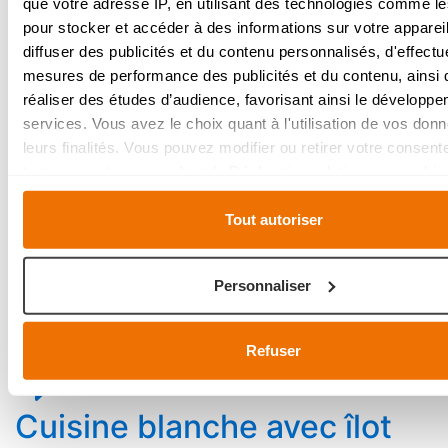
que votre adresse IP, en utilisant des technologies comme l
Les couleurs chaudes du
pour stocker et accéder à des informations sur votre appareil
diffuser des publicités et du contenu personnalisés, d'effectu
stratifié s’harmonisent
mesures de performance des publicités et du contenu, ainsi
parfaitement
réaliser des études d’audience, favorisant ainsi le développ
services. Vous avez le choix quant à l'utilisation de vos don
leurs finalités. Vous pouvez modifier ou retirer votre consen
tout moment en consultant la Déclaration relative aux cookie
cliquant sur l'icône de confidentialité.
Tout autoriser
Cuisine blanche sur
Si vous le permettez, nous aimerions également :
mesure avec finition
Collecter des informations sur votre localisation géo
Personnaliser
rustique et corniche
qui peuvent être précises à plusieurs mètres près
Identifier votre appareil en l'analysant activement pou
relever les caractéristiques spécifiques (empreintes digit
Refuser
Pour en savoir plus sur le traitement de vos données personn
définir vos préférences, reportez-vous à la
section « Détails
Cuisine blanche avec îlot
pouvez modifier ou retirer votre consentement à tout moment 
de la déclaration sur les cookies.