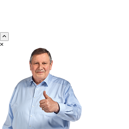
Choisissez un fichier
fichier(s) sélectionné(s)
5
Confirmer
Je suis d'accord avec
Veuillez accepter la
la
politique de
politique de
confidentialité
confidentialité s.v.p.