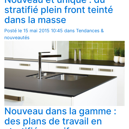
stratifié plein front teinté
dans la masse
Posté le 15 mai 2015 10:45 dans Tendances &
nouveautés
Nouveau dans la gamme :
des plans de travail en