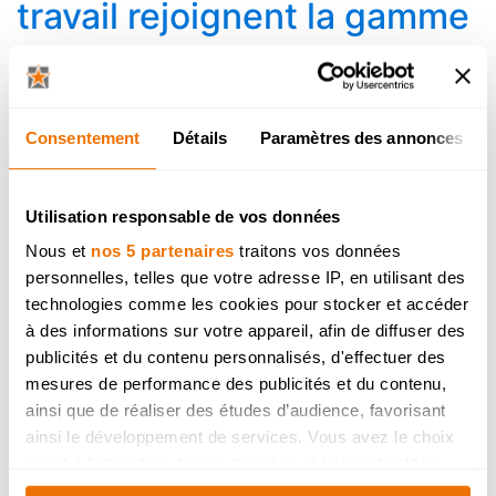
travail rejoignent la gamme
Posté le 21 février 2023 07:00 dans Tendances &
nouveautés
Consentement
Détails
Paramètres des annonces
Utilisation responsable de vos données
Nous et
nos 5 partenaires
traitons vos données
personnelles, telles que votre adresse IP, en utilisant des
technologies comme les cookies pour stocker et accéder
à des informations sur votre appareil, afin de diffuser des
Dovy présente 5 nouvelles
publicités et du contenu personnalisés, d'effectuer des
mesures de performance des publicités et du contenu,
couleurs de stratifiés
ainsi que de réaliser des études d’audience, favorisant
ainsi le développement de services. Vous avez le choix
Posté le 18 février 2022 14:40 dans Tendances &
quant à l'utilisation de vos données et à leurs finalités.
nouveautés
Vous pouvez modifier ou retirer votre consentement à