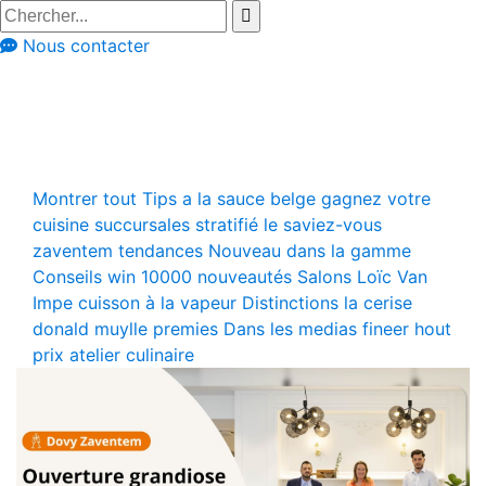
Nous contacter
Nouveautés
Nouvelles sur Dovy
Montrer tout
Tips
a la sauce belge
gagnez votre
cuisine
succursales
stratifié
le saviez-vous
zaventem
tendances
Nouveau dans la gamme
Conseils
win 10000
nouveautés
Salons
Loïc Van
Impe
cuisson à la vapeur
Distinctions
la cerise
donald muylle
premies
Dans les medias
fineer hout
prix
atelier culinaire