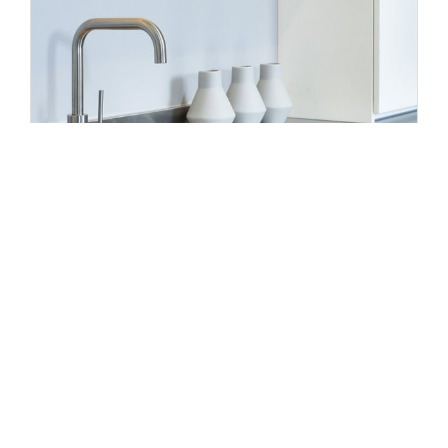
Entretien du plan de
travail en acier
inoxydable
Dans les cuisines industrielles, on ne jure que
par l’inox ou acier inoxydable dans la mesure
où il est particulièrement hygiénique,
résistant aux acides et qu’il présente une