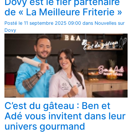
Dovy est le fier partenaire
de « La Meilleure Friterie »
Posté le 11 septembre 2025 09:00 dans Nouvelles sur
Dovy
C’est du gâteau : Ben et
Adé vous invitent dans leur
univers gourmand