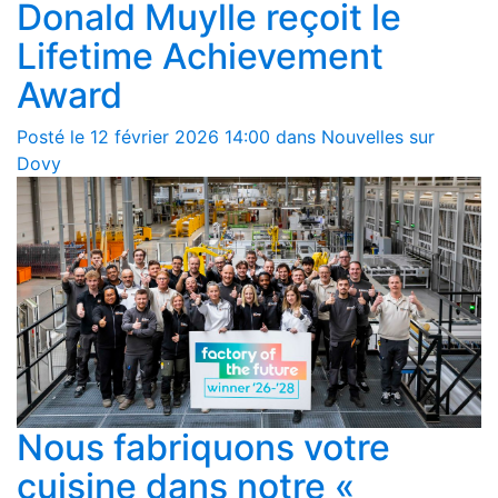
Donald Muylle reçoit le
Lifetime Achievement
Award
Posté le 12 février 2026 14:00 dans Nouvelles sur
Dovy
Nous fabriquons votre
cuisine dans notre «