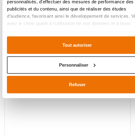
personnalisés, d'effectuer des mesures de performance des
structure en bloc : de petits agenceme
publicités et du contenu, ainsi que de réaliser des études
cuisine construits autour du débarras. 
d’audience, favorisant ainsi le développement de services. 
une idée originale ! Aménager une peti
avez le choix quant à l'utilisation de vos données et à leurs
cuisine demande beaucoup de créativit
finalités. Vous pouvez modifier ou retirer votre consentement
Dovy peut certainement vous aider.
tout moment en consultant la Déclaration relative aux cookie
En savoir plus
en cliquant sur l'icône de confidentialité.
Tout autoriser
Si vous le permettez, nous aimerions également :
Personnaliser
Collecter des informations sur votre localisation
géographique qui peuvent être précises à plusieurs mèt
près
Refuser
Identifier votre appareil en l'analysant activement pou
relever les caractéristiques spécifiques (empreintes digit
Pour en savoir plus sur le traitement de vos données person
et définir vos préférences, reportez-vous à la
section « Déta
Vous pouvez modifier ou retirer votre consentement à tout
moment à partir de la déclaration sur les cookies.