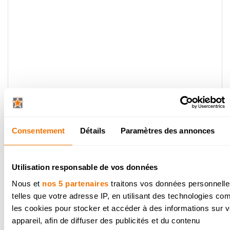
Structure en bloc
pratique
Consentement
Détails
Paramètres des annonces
« Think out of the box ! ». C’est le fil
conducteur si vous devez aménager un
espace de cuisine. Une petite cuisine
Utilisation responsable de vos données
fonctionnelle et ergonomique sombre 
Nous et
nos 5 partenaires
traitons vos données personnelle
une petite pièce est parfaitement possi
telles que votre adresse IP, en utilisant des technologies c
l’entièreté de la pièce est peinte en bla
les cookies pour stocker et accéder à des informations sur v
Votre cuisine forme alors un joli contra
appareil, afin de diffuser des publicités et du contenu
avec l’environnement. Ou pensez à une