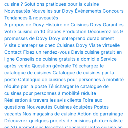
cuisine ?
Solutions pratiques pour la cuisine
Nouveautés
Nouvelles sur Dovy
Événements
Concours
Tendances & nouveautés
A propos de Dovy
Histoire de Cuisines Dovy
Garanties
Votre cuisine en 10 étapes
Production
Découvrez les 9
promesses de Dovy
Dovy entreprend durablement
Visite d'entreprise chez Cuisines Dovy
Visite virtuelle
Contact
Fixez un rendez-vous
Devis cuisine gratuit en
ligne
Conseils de cuisine gratuits à domicile
Service
après-vente
Question générale
Téléchargez le
catalogue de cuisines
Catalogue de cuisines par la
poste
Catalogue de cuisines pour personnes à mobilité
réduite par la poste
Télécharger le catalogue de
cuisines pour personnes à mobilité réduite
Réalisation à travers les avis clients
Foire aux
questions
Nouveautés
Cuisines équipées
Postes
vacants
Nos magasins de cuisine
Action de parrainage
Découvrez quelques projets de cuisines photo-réaliste
en 3D
Promotions
Recettes
Concevez votre cuisine en