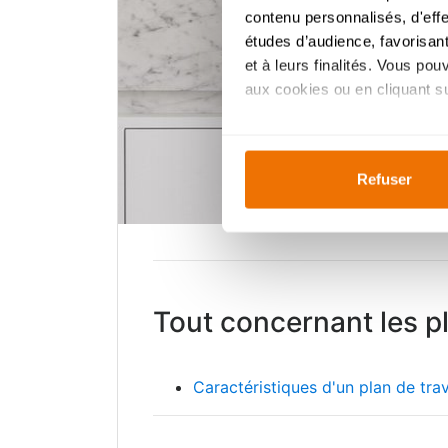
contenu personnalisés, d'eff
études d’audience, favorisant
et à leurs finalités. Vous po
aux cookies ou en cliquant sur
Si vous le permettez, nous a
Collecter des informa
Refuser
Identifier votre appar
digitales).
Pour en savoir plus sur le tr
Détails »
. Vous pouvez modifi
Ajustez les cookies, tout co
Tout concernant les pl
cookies, vous profitez d'une 
des
analyses
pour améliorer 
indiqué dans la
politique de
Caractéristiques d'un plan de tra