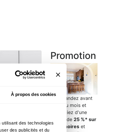
Promotion
À propos des cookies
Commandez avant
la fin du mois et
bénéficiez d'une
remise de
25 %* sur
 utilisant des technologies
les armoires
et
user des publicités et du