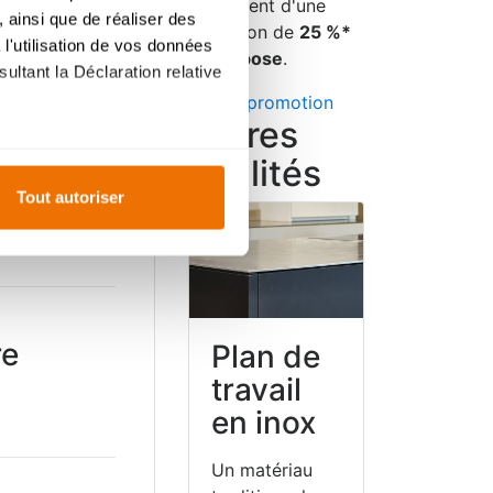
également d'une
 ainsi que de réaliser des
réduction de
25 %*
l'utilisation de vos données
sur la pose
.
ultant la Déclaration relative
Voir la promotion
Autres
qualités
es à plusieurs mètres près
Tout autoriser
s spécifiques (empreintes
, reportez-vous à la
section «
claration sur les cookies.
ur mesure. En acceptant les
re
Plan de
ent
du site, offrent
travail
ce
personnalisée
, comme
en inox
Un matériau
es du