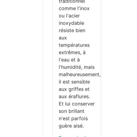
traditionnel
comme l'inox
ou l'acier
naturel et, par
inoxydable
alement unique en
résiste bien
e couleur et de motif.
aux
en marbre sont
températures
laires en raison de
extrêmes, à
t de leur
résistance à
l'eau et à
l'humidité, mais
malheureusement,
il est sensible
aux griffes et
aux éraflures.
Et lui conserver
son brillant
n'est parfois
guère aisé.