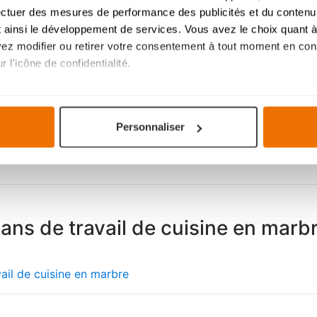
ectuer des mesures de performance des publicités et du contenu,
 ainsi le développement de services. Vous avez le choix quant à 
uvez modifier ou retirer votre consentement à tout moment en cons
 l'icône de confidentialité.
imerions également :
tions sur votre localisation géographique qui peuvent être précis
Personnaliser
eil en l'analysant activement pour en relever les caractéristique
aitement de vos données personnelles et définir vos préférences
er ou retirer votre consentement à tout moment à partir de la dé
mme votre projet de cuisine, à votre goût pour une expérience s
ans de travail de cuisine en marb
navigation savoureuse et fluide. Ils assurent le bon
fonctionnem
votre expérience et ils nous aident à vous fournir une expérien
 cookies
.
vail de cuisine en marbre
Les avantag