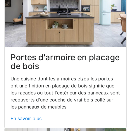
bon
fonctionnement
du site, offrent des
analyses
pour
améliorer votre expérience et ils nous aident à vous
fournir une expérience
personnalisée
, comme indiqué
dans la
politique de cookies
.
We work with
42 third parties
who may receive and
process your information.
Portes d'armoire en placage
de bois
Une cuisine dont les armoires et/ou les portes
ont une finition en placage de bois signifie que
les façades ou tout l'extérieur des panneaux sont
recouverts d'une couche de vrai bois collé sur
les panneaux de meubles.
En savoir plus