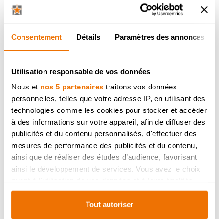
panneaux de portes
sont-ils laqués ?
Consentement
Détails
Paramètres des annonces
Après avoir apposé une couche de primer,
puis de peinture ordinaire, vient
la couche de
vernis brillant
,
qui résiste aux rayures et
Utilisation responsable de vos données
aux années
. Mais ce n'est pas tout : la phase
Nous et
nos 5 partenaires
traitons vos données
de ponçage et de polissage est cruciale, car
personnelles, telles que votre adresse IP, en utilisant des
plus elle est menée avec soin, plus beau en
technologies comme les cookies pour stocker et accéder
sera le résultat.
à des informations sur votre appareil, afin de diffuser des
Retourner
publicités et du contenu personnalisés, d'effectuer des
mesures de performance des publicités et du contenu,
Promotion
ainsi que de réaliser des études d’audience, favorisant
ainsi le développement de services. Vous avez le choix
quant à l'utilisation de vos données et à leurs finalités.
Vous pouvez modifier ou retirer votre consentement à
tout moment en consultant la Déclaration relative aux
Tout autoriser
cookies ou en cliquant sur l'icône de confidentialité.