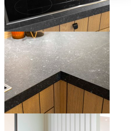
personnelles et définir vos préférences, reportez-vous à la
section « Détails »
. Vous pouvez modifier ou retirer votre
consentement à tout moment à partir de la déclaration sur
les cookies.
Ajustez les cookies, tout comme votre projet de cuisine, à
votre goût pour une expérience sur mesure. En acceptant
les cookies, vous profitez d'une navigation savoureuse et
fluide. Ils assurent le bon
fonctionnement
du site, offrent
des
analyses
pour améliorer votre expérience et ils nous
aident à vous fournir une expérience
personnalisée
,
comme indiqué dans la
politique de cookies
.
We work with
42 third parties
who may receive and
process your information.