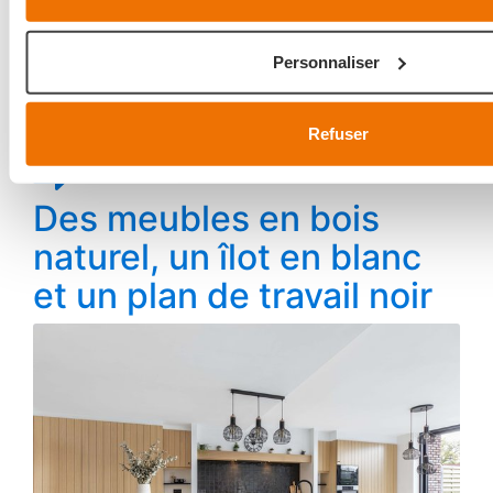
Collecter des informations sur votre localisation géo
être précises à plusieurs mètres près
Personnaliser
Identifier votre appareil en l'analysant activement pou
caractéristiques spécifiques (empreintes digitales).
Pour en savoir plus sur le traitement de vos données personne
Refuser
préférences, reportez-vous à la
section « Détails »
. Vous p
retirer votre consentement à tout moment à partir de la décla
Des meubles en bois
cookies.
naturel, un îlot en blanc
Ajustez les cookies, tout comme votre projet de cuisine, à v
et un plan de travail noir
expérience sur mesure. En acceptant les cookies, vous profi
savoureuse et fluide. Ils assurent le bon
fonctionnement
du 
des
analyses
pour améliorer votre expérience et ils nous aid
une expérience
personnalisée
, comme indiqué dans la
poli
We work with
42 third parties
who may receive and process 