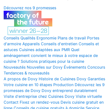
Découvrez nos 9 promesses
Conseils
Qualités
Ergonomie
Plans de travail
Portes
d'armoire
Appareils
Conseils d'entretien
Conseils et
astuces
Cuisines adaptées aux PMR
Quel
aménagement convient le mieux à votre espace de
cuisine ?
Solutions pratiques pour la cuisine
Nouveautés
Nouvelles sur Dovy
Événements
Concours
Tendances & nouveautés
A propos de Dovy
Histoire de Cuisines Dovy
Garanties
Votre cuisine en 10 étapes
Production
Découvrez les 9
promesses de Dovy
Dovy entreprend durablement
Visite d'entreprise chez Cuisines Dovy
Visite virtuelle
Contact
Fixez un rendez-vous
Devis cuisine gratuit en
ligne
Conseils de cuisine gratuits à domicile
Service