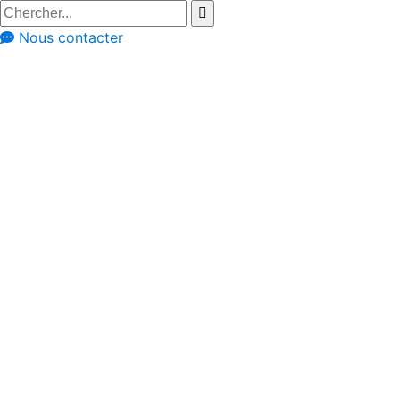
Nous contacter
Cuisines équipées
Styles de cuisine
Cuisines modernes
Cuisine claire avec
des éléments
sombres et
beaucoup de
luminosité