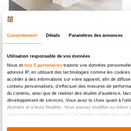
Stratifié blanc combiné à
Consentement
Détails
Paramètres des annonces
une chaleureuse teinte
noyer
Utilisation responsable de vos données
Nous et
nos 5 partenaires
traitons vos données personnelles
adresse IP, en utilisant des technologies comme les cookies
accéder à des informations sur votre appareil, afin de diffuse
contenu personnalisés, d'effectuer des mesures de performan
du contenu, ainsi que de réaliser des études d’audience, favor
développement de services. Vous avez le choix quant à l'util
données et à leurs finalités. Vous pouvez modifier ou retire
à tout moment en consultant la Déclaration relative aux cook
sur l'icône de confidentialité.