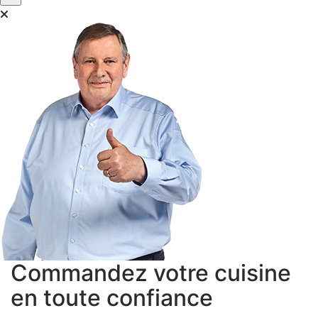
améliorer votre expérience et ils nous aident à vous
fournir une expérience
personnalisée
, comme indiqué
dans la
politique de cookies
.
We work with
42 third parties
who may receive and
process your information.
Commandez votre cuisine
en toute confiance