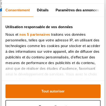
Nous contacter
Consentement
Détails
Paramètres des annonces
Foire aux questions
Utilisation responsable de vos données
Pratique
Nous et
nos 5 partenaires
traitons vos données
Coronamaatregelen
personnelles, telles que votre adresse IP, en utilisant des
- veelgestelde
technologies comme les cookies pour stocker et accéder
à des informations sur votre appareil, afin de diffuser des
vragen
publicités et du contenu personnalisés, d'effectuer des
mesures de performance des publicités et du contenu,
ainsi que de réaliser des études d’audience, favorisant
ainsi le développement de services. Vous avez le choix
quant à l'utilisation de vos données et à leurs finalités.
Vous pouvez modifier ou retirer votre consentement à
tout moment en consultant la Déclaration relative aux
Tout autoriser
cookies ou en cliquant sur l'icône de confidentialité.