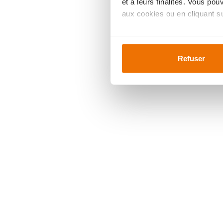
et à leurs finalités. Vous po
aux cookies ou en cliquant sur
Si vous le permettez, nous a
Collecter des informa
Refuser
Identifier votre appar
digitales).
Pour en savoir plus sur le tr
Détails »
. Vous pouvez modifi
Ajustez les cookies, tout co
cookies, vous profitez d'une 
des
analyses
pour améliorer 
indiqué dans la
politique de
We work with
42 third parti
La nouvelle gamme de cuisin
et plus profondes
. Voilà qui