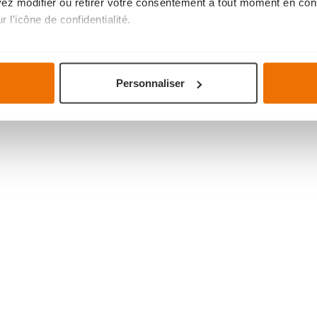
uvez modifier ou retirer votre consentement à tout moment en cons
 l'icône de confidentialité.
imerions également :
tions sur votre localisation géographique qui peuvent être précis
Personnaliser
eil en l'analysant activement pour en relever les caractéristique
aitement de vos données personnelles et définir vos préférences
er ou retirer votre consentement à tout moment à partir de la dé
mme votre projet de cuisine, à votre goût pour une expérience s
navigation savoureuse et fluide. Ils assurent le bon
fonctionnem
votre expérience et ils nous aident à vous fournir une expérien
 cookies
.
es
who may receive and process your information.
es Dovy bénéficie d'un
socle plus large
et
d'armoires à la 
 permet d'encastrer aisément un lave-vaisselle large, d'expl