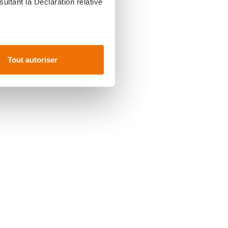
ultant la Déclaration relative
es à plusieurs mètres près
Tout autoriser
s spécifiques (empreintes
, reportez-vous à la
section «
claration sur les cookies.
ur mesure. En acceptant les
ent
du site, offrent
ce
personnalisée
, comme
fois plus hautes, plus larges
oiter au mieux l'espace