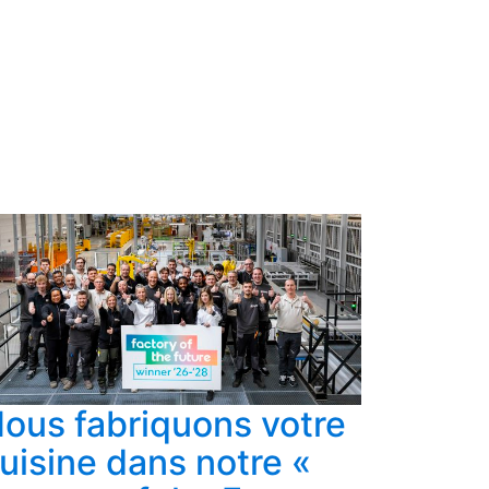
il
sensiblement
plus grand
re vous est offert par Dovy
et le plan de travail plus
ous fabriquons votre
uisine dans notre «