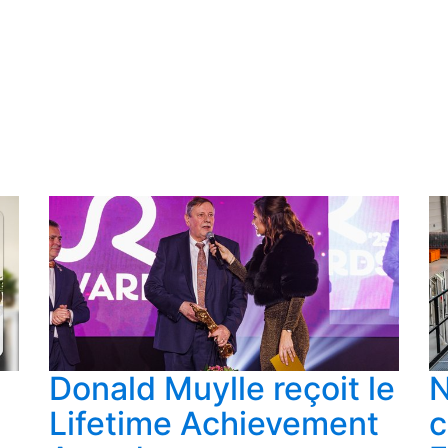
ilement
jusqu'à 20% en volume de rangement
!
nt désormais
deux planches plutôt qu'une
.
Le plan de trava
l
disponible. Cerise sur le gâteau : ce volume supplémentai
ent dit, le volume plus grand, les étagères supplémentaires 
u même prix !
Donald Muylle reçoit le
N
Lifetime Achievement
c