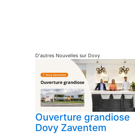
disponible et de gagner fac
Les armoires basses reçoive
augmente l'espace de travai
sans aucun surcoût
! Autrem
large et plus profond sont a
D'autres Nouvelles sur Dovy
Ouverture grandiose
Dovy Zaventem