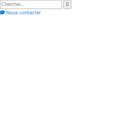
Nous contacter
Nouveautés
Nouvelles sur Dovy
Tout ce que vous
devez savoir sur la
cuisson à la vapeur