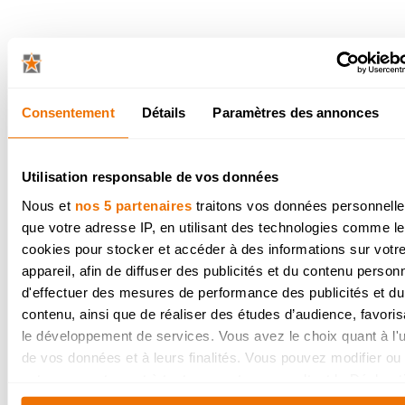
Le four à vapeur peut-il
remplacer le four à micr
ondes?
Consentement
Détails
Paramètres des annonces
Oui et non. Oui, car le réchauffement des 
est de meilleure qualité. Comme la vapeu
Utilisation responsable de vos données
dépasse pas 100 °C, aucune cuisson
supplémentaire ne se produit. Vous êtes p
Nous et
nos 5 partenaires
traitons vos données personnelles
susceptible de sentir le goût d’aliments fra
que votre adresse IP, en utilisant des technologies comme l
que d’aliments réchauffés. Et non, car le
cookies pour stocker et accéder à des informations sur votr
réchauffement dans un four à vapeur est p
appareil, afin de diffuser des publicités et du contenu person
que dans un four à micro-ondes. Comptez
d'effectuer des mesures de performance des publicités et du
15 minutes pour un plat, tandis que le fou
contenu, ainsi que de réaliser des études d’audience, favoris
micro-ondes le fait en 4 à 5 minutes. Il s'
le développement de services. Vous avez le choix quant à l'ut
de comparer le gain de temps à la qualité
de vos données et à leurs finalités. Vous pouvez modifier ou r
aliments réchauffés. A vous de choisir !
votre consentement à tout moment en consultant la Déclarat
relative aux cookies ou en cliquant sur l'icône de confidentiali