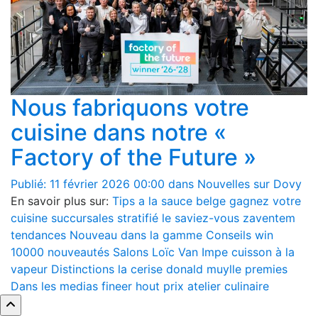
Nous fabriquons votre
cuisine dans notre «
Factory of the Future »
Publié: 11 février 2026 00:00 dans Nouvelles sur Dovy
En savoir plus sur:
Tips
a la sauce belge
gagnez votre
cuisine
succursales
stratifié
le saviez-vous
zaventem
tendances
Nouveau dans la gamme
Conseils
win
10000
nouveautés
Salons
Loïc Van Impe
cuisson à la
vapeur
Distinctions
la cerise
donald muylle
premies
Dans les medias
fineer hout
prix
atelier culinaire