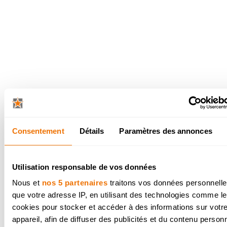
NES : le nouvel espace
être
Consentement
Détails
Paramètres des annonces
nes ouvertes restent en vogue, mais
e la
cuisine bien-être
est remarquable.
 par la tendance bien-être dans la salle de
Utilisation responsable de vos données
s cuisines présentent des matériaux et
Nous et
nos 5 partenaires
traitons vos données personnelles
urs sereines. Elles offrent un aspect zen
que votre adresse IP, en utilisant des technologies comme l
 une oasis de calme. Dans une cuisine
cookies pour stocker et accéder à des informations sur votr
, les couleurs naturelles prédominent et
appareil, afin de diffuser des publicités et du contenu person
es aromatiques occupent une place de