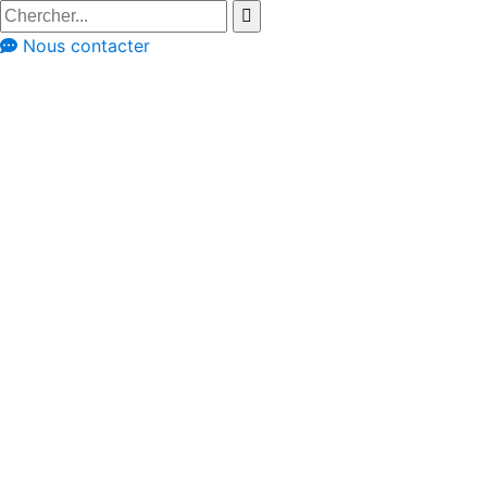
Nous contacter
Nouveautés
Tendances & nouveautés
Les tendances
cuisine de 2024 :
fonctionnalité et
style