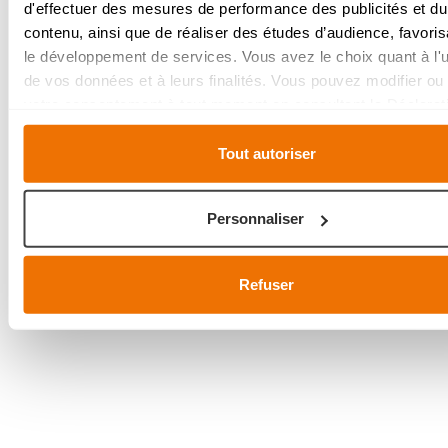
d'effectuer des mesures de performance des publicités et du
n coin café séparé ou un bar, aménagé
contenu, ainsi que de réaliser des études d’audience, favoris
ême style que les armoires de cuisine,
le développement de services. Vous avez le choix quant à l'ut
 l'intimité à l'espace cuisine.
de vos données et à leurs finalités. Vous pouvez modifier ou r
votre consentement à tout moment en consultant la Déclarat
relative aux cookies ou en cliquant sur l'icône de confidentiali
Tout autoriser
Si vous le permettez, nous aimerions également :
Collecter des informations sur votre localisation géo
Personnaliser
qui peuvent être précises à plusieurs mètres près
Identifier votre appareil en l'analysant activement pou
relever les caractéristiques spécifiques (empreintes digit
Refuser
Pour en savoir plus sur le traitement de vos données personn
définir vos préférences, reportez-vous à la
section « Détails
pouvez modifier ou retirer votre consentement à tout moment 
de la déclaration sur les cookies.
Ajustez les cookies, tout comme votre projet de cuisine, à vo
MATÉRIAUX : luxe et
pour une expérience sur mesure. En acceptant les cookies,