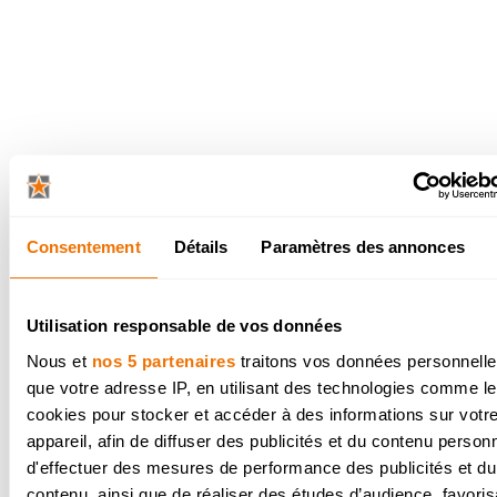
Postulez spontanément
venez travailler chez Do
Contactez-nous pour plus d'informations
les heures de bureau au
051 260 453
. Ou
Consentement
Détails
Paramètres des annonces
via le formulaire de contact ci-dessous.
Veuillez mentionner la fonction souhaitée,
en a une, dans le champ "motivation" du
Utilisation responsable de vos données
formulaire.
Nous et
nos 5 partenaires
traitons vos données personnelles
que votre adresse IP, en utilisant des technologies comme l
cookies pour stocker et accéder à des informations sur votr
appareil, afin de diffuser des publicités et du contenu person
d'effectuer des mesures de performance des publicités et du
contenu, ainsi que de réaliser des études d’audience, favoris