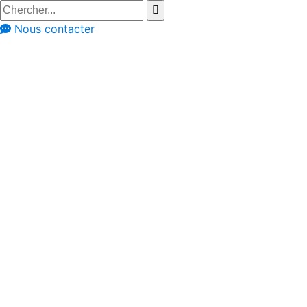
Nous contacter
Postes vacants
Candidature
spontanée?