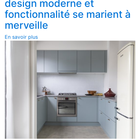
design moderne et
We work with
42 third parties
who may receive and process
fonctionnalité se marient à
information.
merveille
En savoir plus