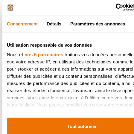
Autres témoignages clients
Consentement
Détails
Paramètres des annonces
Utilisation responsable de vos données
Nous et
nos 5 partenaires
traitons vos données personnelles
que votre adresse IP, en utilisant des technologies comme l
pour stocker et accéder à des informations sur votre appareil
diffuser des publicités et du contenu personnalisés, d'effectu
mesures de performance des publicités et du contenu, ainsi
réaliser des études d’audience, favorisant ainsi le développ
services. Vous avez le choix quant à l'utilisation de vos don
leurs finalités. Vous pouvez modifier ou retirer votre consen
tout moment en consultant la Déclaration relative aux cookie
Une cuisine Dovy moderne
cliquant sur l'icône de confidentialité.
s'exhibe dans une
Tout autoriser
Si vous le permettez, nous aimerions également :