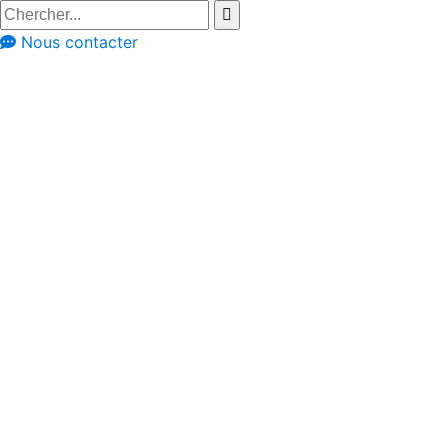
Nous contacter
Réalisation à travers les avis clients
Peggy et André de
Zottegem