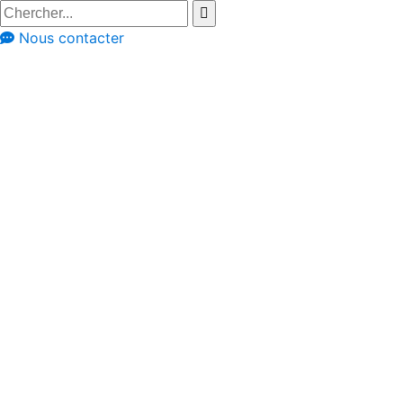
Nous contacter
Réalisation à travers les avis clients
Cuisine agréable
dans un style
cottage pour
Manon