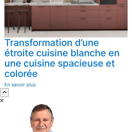
Transformation d’une
étroite cuisine blanche en
une cuisine spacieuse et
colorée
En savoir plus