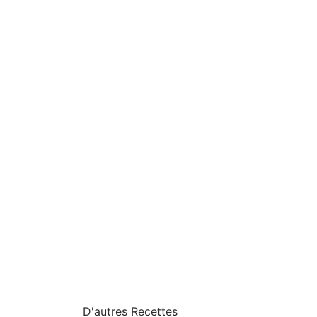
We work with
42 third parti
3 oeufs
50 g de sucre
1 cuillère à soupe de farine
25 g d'amandes entières
25 g de cacao
Sel
D'autres Recettes