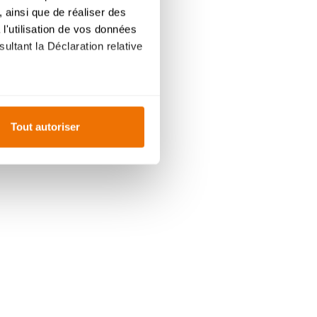
 ainsi que de réaliser des
l'utilisation de vos données
ultant la Déclaration relative
es à plusieurs mètres près
Tout autoriser
s spécifiques (empreintes
, reportez-vous à la
section «
claration sur les cookies.
ur mesure. En acceptant les
ent
du site, offrent
ce
personnalisée
, comme
- 30 minutes
 dans une poêle à sec.
parsemez d’un peu de farine