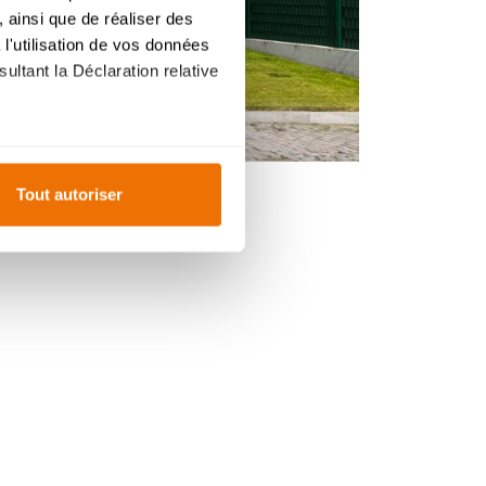
 ainsi que de réaliser des
l'utilisation de vos données
ultant la Déclaration relative
es à plusieurs mètres près
Tout autoriser
s spécifiques (empreintes
, reportez-vous à la
section «
claration sur les cookies.
ur mesure. En acceptant les
ent
du site, offrent
ce
personnalisée
, comme
ceptionnellement fermé