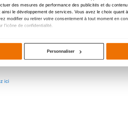
ectuer des mesures de performance des publicités et du contenu,
 ainsi le développement de services. Vous avez le choix quant à 
uvez modifier ou retirer votre consentement à tout moment en cons
 l'icône de confidentialité.
imerions également :
ovy Courtrai
tions sur votre localisation géographique qui peuvent être précis
Personnaliser
eil en l'analysant activement pour en relever les caractéristique
aitement de vos données personnelles et définir vos préférences
er ou retirer votre consentement à tout moment à partir de la dé
z ici
mme votre projet de cuisine, à votre goût pour une expérience s
navigation savoureuse et fluide. Ils assurent le bon
fonctionnem
votre expérience et ils nous aident à vous fournir une expérien
 cookies
.
21 juillet - fête nationale:
Ex