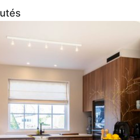
es
who may receive and process your information.
Lundi - samedi:
9 h - 19 h (
utés
Dimanche et jours fériés:
10
Mercredi:
Fermé