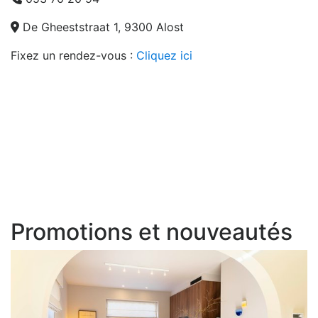
De Gheeststraat 1, 9300 Alost
Fixez un rendez-vous :
Cliquez ici
21 juillet - fête nationale:
Exceptionnellement fermé
Lundi - samedi:
9 h - 19 h (sans interruption)
Promotions et nouveautés
Dimanche et jours fériés:
10 h - 18 h (sans interruption)
Mercredi:
Fermé