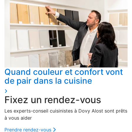
à votre goût pour une expérience sur mesure. En
acceptant les cookies, vous profitez d'une navigation
savoureuse et fluide. Ils assurent le
bon
fonctionnement
du site, offrent des
analyses
pour
améliorer votre expérience et ils nous aident à vous
fournir une expérience
personnalisée
, comme indiqué
dans la
politique de cookies
.
Quand couleur et confort vont
We work with
42 third parties
who may receive and
process your information.
de pair dans la cuisine
Fixez un rendez-vous
Les experts-conseil cuisinistes à Dovy Alost sont prêts
à vous aider
Prendre rendez-vous