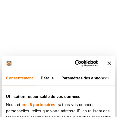
Rue Robesse 18 (Nationale 5), 6041 Gosselies
Cuisines Dovy
Tournai
069 21 58 82
Consentement
Détails
Paramètres des annonces
Chaussée de Renaix 396, 7540 Tournai
Utilisation responsable de vos données
Nous et
nos 5 partenaires
traitons vos données
personnelles, telles que votre adresse IP, en utilisant des