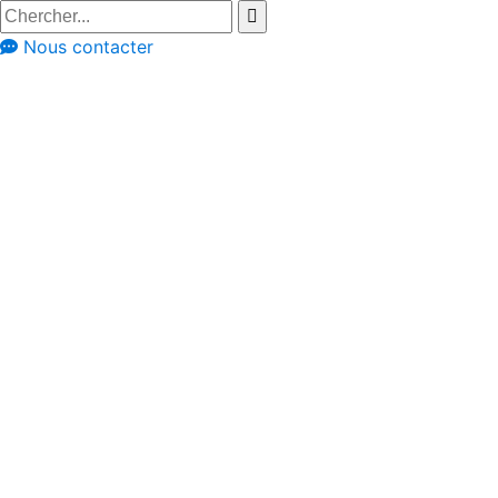
Nous contacter
Cuisines Dovy
Hainaut
Hainaut
Cuisines Dovy
Gosselies
071 88 77 39