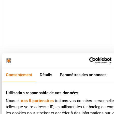
icot : la nouvelle
che chaleureuse
Consentement
Détails
Paramètres des annonces
tés du vert et des bois foncés, de
les nuances chaleureuses font leur
Utilisation responsable de vos données
tion. L’abricot en est sans doute
Nous et
nos 5 partenaires
traitons vos données personnelle
ple le plus séduisant.
telles que votre adresse IP, en utilisant des technologies c
teinte douce et lumineuse apporte
les cookies pour stocker et accéder à des informations sur v