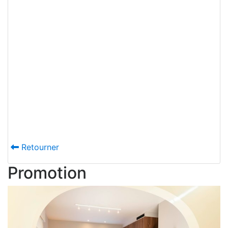
Pour sortir du classique sans prendre 
risques excessifs, il suffit parfois de q
touches bien choisies. Un mur d’armoir
doux, un îlot couleur abricot, un accent
bordeaux ou des tons bois foncés peu
suffire à donner une identité unique à 
cuisine équipée
. Ce sont justement ces
nuances discrètes qui créent une cuisi
pleine de personnalité et qui reste belle
des années.
Retourner
Promotion