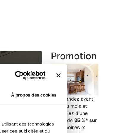
Promotion
n cuisine
À propos des cookies
Commandez avant
la fin du mois et
bénéficiez d'une
remise de
25 %* sur
 utilisant des technologies
les armoires
et
user des publicités et du