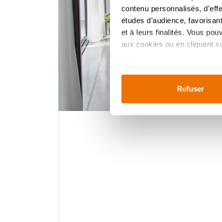
contenu personnalisés, d'eff
études d’audience, favorisant
et à leurs finalités. Vous po
aux cookies ou en cliquant sur
Si vous le permettez, nous a
Collecter des informa
Refuser
Identifier votre appar
digitales).
Pour en savoir plus sur le tr
Détails »
. Vous pouvez modifi
Ajustez les cookies, tout co
cookies, vous profitez d'une 
des
analyses
pour améliorer 
indiqué dans la
politique de