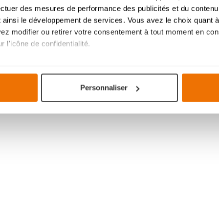
ectuer des mesures de performance des publicités et du contenu,
 ainsi le développement de services. Vous avez le choix quant à 
uvez modifier ou retirer votre consentement à tout moment en cons
 l'icône de confidentialité.
imerions également :
tions sur votre localisation géographique qui peuvent être précis
Personnaliser
eil en l'analysant activement pour en relever les caractéristique
aitement de vos données personnelles et définir vos préférences
1. Faites att
er ou retirer votre consentement à tout moment à partir de la dé
label énergé
mme votre projet de cuisine, à votre goût pour une expérience s
La cuisson économe 
navigation savoureuse et fluide. Ils assurent le bon
fonctionnem
d'abord et avant tout
votre expérience et ils nous aident à vous fournir une expérien
écoénergétiques. Choi
 cookies
.
correspond le mieux à
votre situation person
soigneusement vos ap