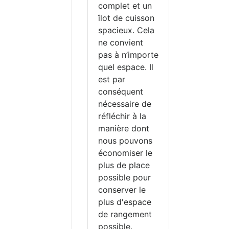
complet et un
îlot de cuisson
érateur
spacieux. Cela
amille
ne convient
pas à n’importe
eur dans un endroit
quel espace. Il
réfrigérateur
en
est par
e votre famille. Laissez
conséquent
ant de les mettre au
nécessaire de
référable de mettre les
réfléchir à la
éfrigérateur la veille
manière dont
fin que votre
nous pouvons
e froid qui s'en dégage.
économiser le
plus de place
possible pour
conserver le
plus d'espace
de rangement
possible.