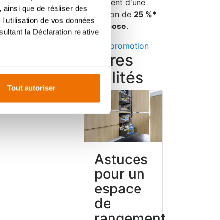
également d'une
 ainsi que de réaliser des
réduction de
25 %*
l'utilisation de vos données
sur la pose
.
ultant la Déclaration relative
Voir la promotion
Autres
qualités
es à plusieurs mètres près
Tout autoriser
s spécifiques (empreintes
, reportez-vous à la
section «
ention au
claration sur les cookies.
tique
ur mesure. En acceptant les
Astuces
en énergie commence
ent
du site, offrent
pour un
 par l'achat
d'appareils
ce
personnalisée
, comme
sissez un appareil qui
espace
 vos besoins et à
de
nelle.
Entretenez
rangement
pareils
pour