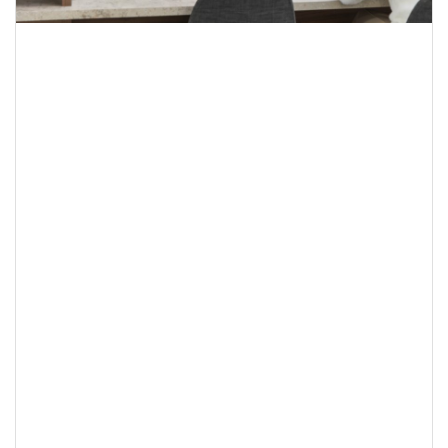
Cette cuisine adaptée
donne une agréable
sensation chaleureus
Jetez un coup d'œil à cette cuisine do