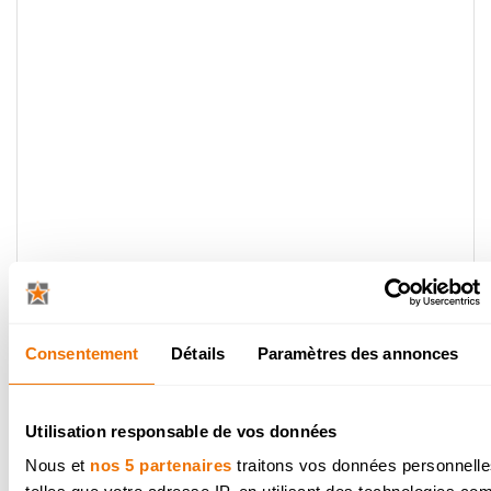
Cuisine révolutionnair
entièrement sur mesu
Découvrez cette cuisine personnalisée 
peut améliorer la qualité de vie des
personnes à mobilité réduite grâce à d
innovations. Elle allie l'esthétique à la
fonctionnalité. Elle prouve une fois de 
que le design et l'accessibilité vont de 
Voir la cuisine
Consentement
Détails
Paramètres des annonces
Utilisation responsable de vos données
Nous et
nos 5 partenaires
traitons vos données personnelle