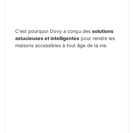
seniors de séjourner aussi longtemps 
possible dans leur demeure pour y vivr
façon indépendante.
C'est pourquoi Dovy a conçu des
solutions
astucieuses et intelligentes
pour rendre les
maisons accessibles à tout âge de la vie.