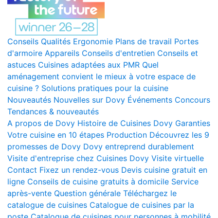
Conseils
Qualités
Ergonomie
Plans de travail
Portes
d'armoire
Appareils
Conseils d'entretien
Conseils et
astuces
Cuisines adaptées aux PMR
Quel
aménagement convient le mieux à votre espace de
cuisine ?
Solutions pratiques pour la cuisine
Nouveautés
Nouvelles sur Dovy
Événements
Concours
Tendances & nouveautés
A propos de Dovy
Histoire de Cuisines Dovy
Garanties
Votre cuisine en 10 étapes
Production
Découvrez les 9
promesses de Dovy
Dovy entreprend durablement
Visite d'entreprise chez Cuisines Dovy
Visite virtuelle
Contact
Fixez un rendez-vous
Devis cuisine gratuit en
ligne
Conseils de cuisine gratuits à domicile
Service
après-vente
Question générale
Téléchargez le
catalogue de cuisines
Catalogue de cuisines par la
poste
Catalogue de cuisines pour personnes à mobilité