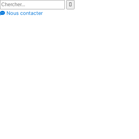
Nous contacter
Cuisines équipées
Styles de cuisine
Cuisines rustiques
Cuisine rustique
anthracite - Modèle
Cottage