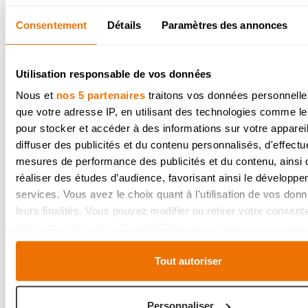
Consentement
Détails
Paramètres des annonces
Utilisation responsable de vos données
Nous et
nos 5 partenaires
traitons vos données personnelles
que votre adresse IP, en utilisant des technologies comme l
pour stocker et accéder à des informations sur votre appareil
diffuser des publicités et du contenu personnalisés, d'effectu
mesures de performance des publicités et du contenu, ainsi
réaliser des études d’audience, favorisant ainsi le développ
services. Vous avez le choix quant à l'utilisation de vos don
leurs finalités. Vous pouvez modifier ou retirer votre consen
tout moment en consultant la Déclaration relative aux cookie
Simone et Omer de Beverlo
cliquant sur l'icône de confidentialité.
Tout autoriser
En savoir plus
Si vous le permettez, nous aimerions également :
Collecter des informations sur votre localisation géo
Personnaliser