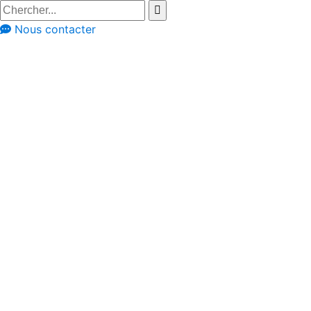
Nous contacter
Réalisation à travers les avis clients
Annemie et Elwin
de Wellen