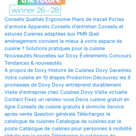
Conseils
Qualités
Ergonomie
Plans de travail
Portes
d'armoire
Appareils
Conseils d'entretien
Conseils et
astuces
Cuisines adaptées aux PMR
Quel
aménagement convient le mieux à votre espace de
cuisine ?
Solutions pratiques pour la cuisine
Nouveautés
Nouvelles sur Dovy
Événements
Concours
Tendances & nouveautés
A propos de Dovy
Histoire de Cuisines Dovy
Garanties
Votre cuisine en 10 étapes
Production
Découvrez les 9
promesses de Dovy
Dovy entreprend durablement
Visite d'entreprise chez Cuisines Dovy
Visite virtuelle
Contact
Fixez un rendez-vous
Devis cuisine gratuit en
ligne
Conseils de cuisine gratuits à domicile
Service
après-vente
Question générale
Téléchargez le
catalogue de cuisines
Catalogue de cuisines par la
poste
Catalogue de cuisines pour personnes à mobilité
réduite par la poste
Télécharger le catalogue de