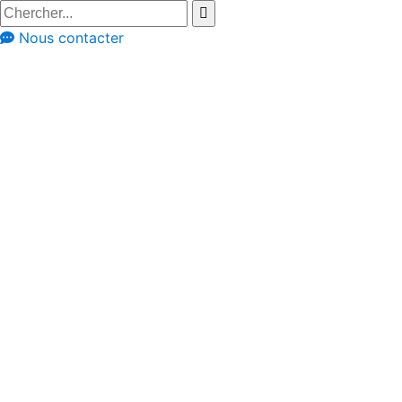
Nous contacter
Réalisation à travers les avis clients
Cette cuisine
incarne l'équilibre
parfait entre
fonctionnalité et
style