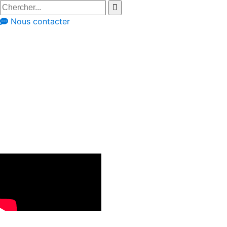
Nous contacter
Réalisation à travers les avis clients
La cuisine de
Cherifa et Rachid
reçoit un nouveau
design bien pensé