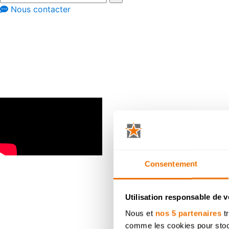
Nous contacter
Réalisation à travers les avis clients
Mini-cuisine av
metamorphosée e
Consentement
Utilisation responsable de 
Après
Avant
Nous et
nos 5 partenaires
tr
comme les cookies pour stocke