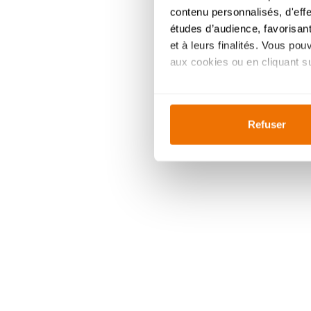
contenu personnalisés, d'eff
études d’audience, favorisant
et à leurs finalités. Vous po
aux cookies ou en cliquant sur
Si vous le permettez, nous a
Collecter des informa
Refuser
Identifier votre appar
digitales).
Pour en savoir plus sur le tr
Détails »
. Vous pouvez modifi
Ajustez les cookies, tout co
cookies, vous profitez d'une 
des
analyses
pour améliorer 
indiqué dans la
politique de