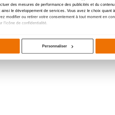
ectuer des mesures de performance des publicités et du contenu,
 ainsi le développement de services. Vous avez le choix quant à 
uvez modifier ou retirer votre consentement à tout moment en cons
 l'icône de confidentialité.
imerions également :
tions sur votre localisation géographique qui peuvent être précis
Personnaliser
eil en l'analysant activement pour en relever les caractéristique
aitement de vos données personnelles et définir vos préférences
er ou retirer votre consentement à tout moment à partir de la dé
mme votre projet de cuisine, à votre goût pour une expérience s
navigation savoureuse et fluide. Ils assurent le bon
fonctionnem
votre expérience et ils nous aident à vous fournir une expérien
 cookies
.