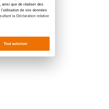
 ainsi que de réaliser des
l'utilisation de vos données
ultant la Déclaration relative
es à plusieurs mètres près
Tout autoriser
s spécifiques (empreintes
, reportez-vous à la
section «
claration sur les cookies.
ur mesure. En acceptant les
ent
du site, offrent
ce
personnalisée
, comme