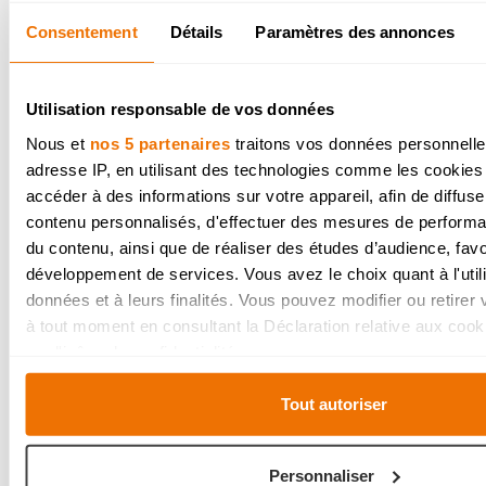
Consentement
Détails
Paramètres des annonces
Utilisation responsable de vos données
Nous et
nos 5 partenaires
traitons vos données personnelles
Autres cuisines rétro
adresse IP, en utilisant des technologies comme les cookies
accéder à des informations sur votre appareil, afin de diffuse
contenu personnalisés, d'effectuer des mesures de performan
du contenu, ainsi que de réaliser des études d’audience, favor
développement de services. Vous avez le choix quant à l'util
données et à leurs finalités. Vous pouvez modifier ou retire
à tout moment en consultant la Déclaration relative aux cook
sur l'icône de confidentialité.
Si vous le permettez, nous aimerions également :
Tout autoriser
Collecter des informations sur votre localisation géo
être précises à plusieurs mètres près
Personnaliser
Identifier votre appareil en l'analysant activement pou