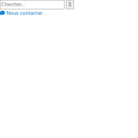
Nous contacter
Cuisines équipées
Styles de cuisine
Cuisines rétro
Cuisine rose avec
des formes rondes