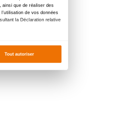
 ainsi que de réaliser des
l'utilisation de vos données
ultant la Déclaration relative
es à plusieurs mètres près
Tout autoriser
s spécifiques (empreintes
, reportez-vous à la
section «
claration sur les cookies.
ur mesure. En acceptant les
ent
du site, offrent
ce
personnalisée
, comme