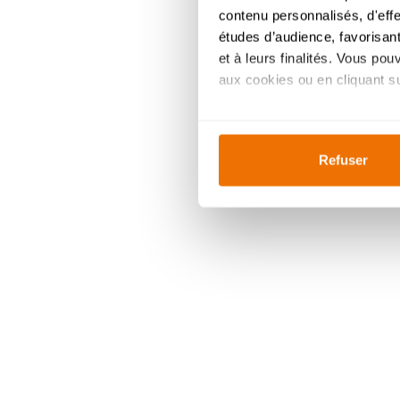
contenu personnalisés, d'eff
études d’audience, favorisant
et à leurs finalités. Vous po
aux cookies ou en cliquant sur
Si vous le permettez, nous a
Collecter des informa
Refuser
Identifier votre appar
digitales).
Pour en savoir plus sur le tr
Détails »
. Vous pouvez modifi
Ajustez les cookies, tout co
cookies, vous profitez d'une 
des
analyses
pour améliorer 
indiqué dans la
politique de