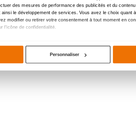
ectuer des mesures de performance des publicités et du contenu,
 ainsi le développement de services. Vous avez le choix quant à 
uvez modifier ou retirer votre consentement à tout moment en cons
 l'icône de confidentialité.
imerions également :
tions sur votre localisation géographique qui peuvent être précis
Personnaliser
eil en l'analysant activement pour en relever les caractéristique
aitement de vos données personnelles et définir vos préférences
er ou retirer votre consentement à tout moment à partir de la dé
mme votre projet de cuisine, à votre goût pour une expérience s
navigation savoureuse et fluide. Ils assurent le bon
fonctionnem
votre expérience et ils nous aident à vous fournir une expérien
 cookies
.